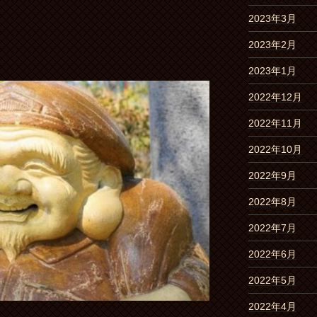
2023年3月
2023年2月
2023年1月
2022年12月
2022年11月
2022年10月
2022年9月
2022年8月
2022年7月
2022年6月
2022年5月
2022年4月