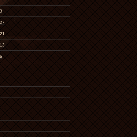
3
27
21
13
6