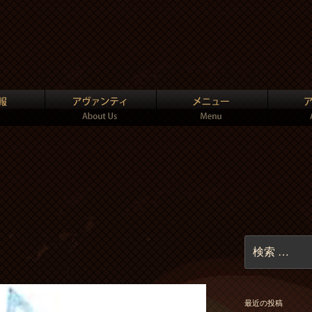
検
索:
最近の投稿