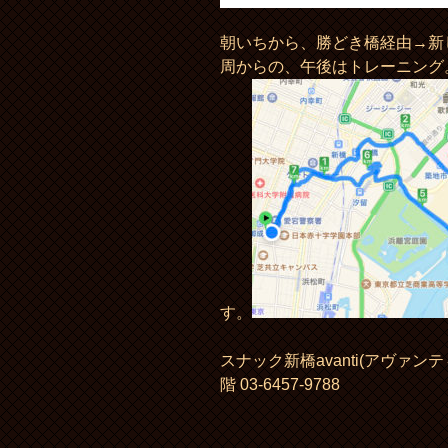
朝いちから、勝どき橋経由→新
周からの、午後はトレーニング
す。
スナック新橋avanti(アヴァンテ
階 03-6457-9788