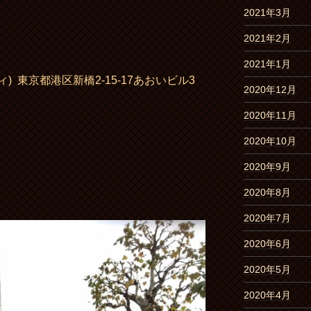
2021年3月
2021年2月
2021年1月
ィ) 東京都港区新橋2-15-17あおいビル3
2020年12月
2020年11月
2020年10月
2020年9月
2020年8月
2020年7月
2020年6月
2020年5月
2020年4月