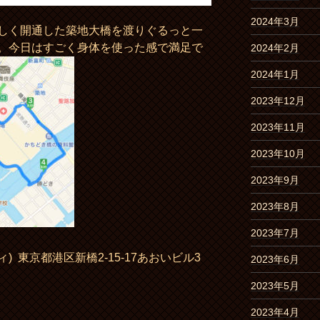
2024年3月
しく開通した築地大橋を渡りぐるっと一
。今日はすごく身体を使った感で満足で
2024年2月
2024年1月
2023年12月
2023年11月
2023年10月
2023年9月
2023年8月
2023年7月
ィ) 東京都港区新橋2-15-17あおいビル3
2023年6月
2023年5月
2023年4月